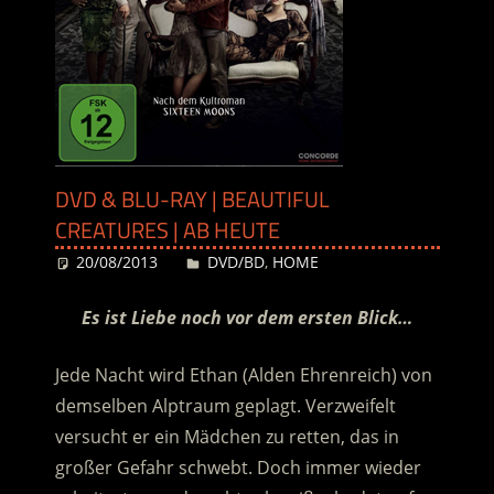
DVD & BLU-RAY | BEAUTIFUL
CREATURES | AB HEUTE
20/08/2013
Desiree
DVD/BD
,
HOME
Es ist Liebe noch vor dem ersten Blick…
Jede Nacht wird Ethan (Alden Ehrenreich) von
demselben Alptraum geplagt. Verzweifelt
versucht er ein Mädchen zu retten, das in
großer Gefahr schwebt. Doch immer wieder