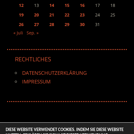
12
13
14
15
16
17
18
19
20
21
22
23
24
25
26
27
28
29
30
31
« Juli
Sep. »
RECHTLICHES
DATENSCHUTZERKLÄRUNG
IMPRESSUM
DIESE WEBSITE VERWENDET COOKIES. INDEM SIE DIESE WEBSITE