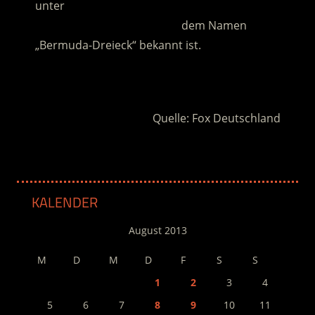
unter
…………………………………………
dem Namen
„Bermuda-Dreieck“ bekannt ist.
.
Quelle: Fox Deutschland
KALENDER
August 2013
M
D
M
D
F
S
S
1
2
3
4
5
6
7
8
9
10
11