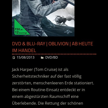
DVD & BLU-RAY | OBLIVION | AB HEUTE
IM HANDEL
15/08/2013
Desiree
DVD/BD
Jack Harper (Tom Cruise) ist als
Sicherheitstechniker auf der fast völlig
zerstörten, menschenleeren Erde stationiert.
Bei einem Routine-Einsatz entdeckt er in
einem abgestürzten Raumschiff eine
Überlebende. Die Rettung der schönen