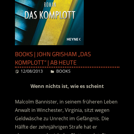
BOOKS | JOHN GRISHAM „DAS
KOMPLOTT“ | AB HEUTE
12/08/2013
Desiree
BOOKS
Wenn nichts ist, wie es scheint
Malcolm Bannister, in seinem früheren Leben
Anwalt in Winchester, Virginia, sitzt wegen
Geldwäsche zu Unrecht im Gefängnis. Die
Hälfte der zehnjährigen Strafe hat er