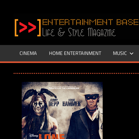
Zum
Inhalt
www.entertainment-
springen
Base.de
CINEMA
HOME ENTERTAINMENT
MUSIC