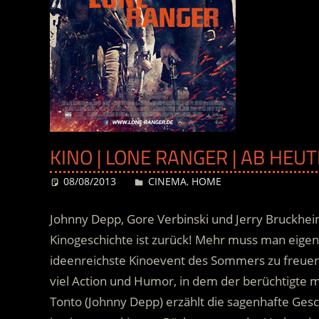
KINO | LONE RANGER | AB HEU
08/08/2013
Desiree
CINEMA
,
HOME
Johnny Depp, Gore Verbinski und Jerry Bruckheim
Kinogeschichte ist zurück! Mehr muss man eigentl
ideenreichste Kinoevent des Sommers zu freue
viel Action und Humor, in dem der berüchtigte 
Tonto (Johnny Depp) erzählt die sagenhafte Ges