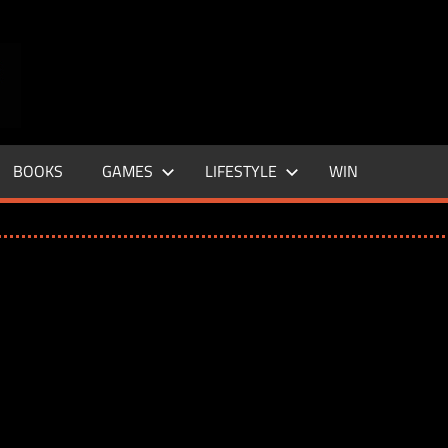
ENTERTAINMENT
BASE
–
BOOKS
GAMES
LIFESTYLE
WIN
LIFE
&
STYLE
MAGAZINE