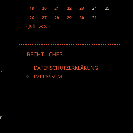
19
20
21
22
23
24
25
26
27
28
29
30
31
« Juli
Sep. »
RECHTLICHES
DATENSCHUTZERKLÄRUNG
IMPRESSUM
r
r