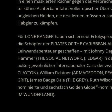
in einen maskierten Rächer gegen das Verbrech
tollkühne Achterbahnfahrt voller epischer Über
ungleichen Helden, die erst lernen müssen zu
Habgier zu kämpfen.
Für LONE RANGER haben sich erneut Erfolgsprod
die Schöpfer der PIRATES OF THE CARIBBEAN-Ab
Leinwandabenteuer geschaffen – mit Johnny Depp
Hammer (THE SOCIAL NETWORK, J. EDGAR) in der Ro
außergewöhnlicher internationaler Cast: der zwe
CLAYTON), William Fichtner (ARMAGEDDON, P
GRIT), James Badge Dale (THE GREY), Ruth Wilson 
®
nominierte und sechsfach Golden Globe
-nomin
IM WUNDERLAND).
.