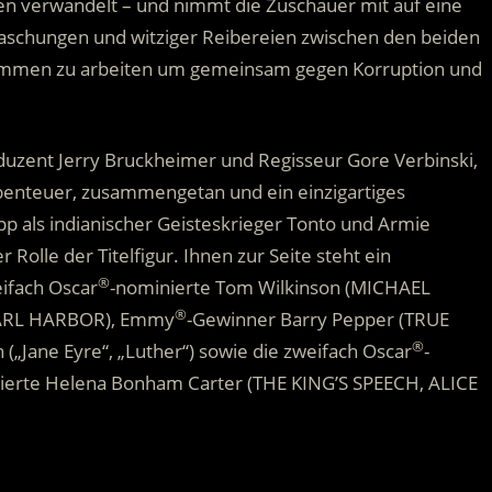
en verwandelt – und nimmt die Zuschauer mit auf eine
raschungen und witziger Reibereien zwischen den beiden
sammen zu arbeiten um gemeinsam gegen Korruption und
uzent Jerry Bruckheimer und Regisseur Gore Verbinski,
enteuer, zusammengetan und ein einzigartiges
 als indianischer Geisteskrieger Tonto und Armie
lle der Titelfigur. Ihnen zur Seite steht ein
®
ifach Oscar
-nominierte Tom Wilkinson (MICHAEL
®
EARL HARBOR), Emmy
-Gewinner Barry Pepper (TRUE
®
(„Jane Eyre“, „Luther“) sowie die zweifach Oscar
-
ierte Helena Bonham Carter (THE KING’S SPEECH, ALICE