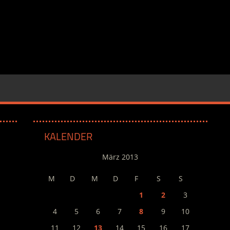
KALENDER
März 2013
M
D
M
D
F
S
S
1
2
3
4
5
6
7
8
9
10
11
12
13
14
15
16
17