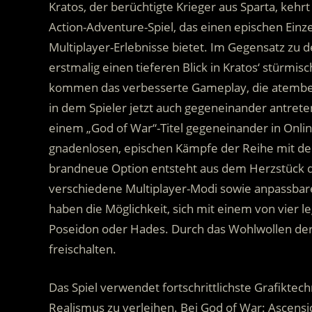
Kratos, der berüchtigte Krieger aus Sparta, kehrt
Action-Adventure-Spiel, das einen epischen Ein
Multiplayer-Erlebnisse bietet.
Im Gegensatz zu de
erstmalig einen tieferen Blick in Kratos‘ stürm
kommen das verbesserte Gameplay, die atember
in dem Spieler jetzt auch gegeneinander antrete
einem „God of War“-Titel gegeneinander in Online
gnadenlosen, epischen Kämpfe der Reihe mit de
brandneue Option entsteht aus dem Herzstück de
verschiedene Multiplayer-Modi sowie anpassbare
haben die Möglichkeit, sich mit einem von vier 
Poseidon oder Hades. Durch das Wohlwollen der
freischalten.
Das Spiel verwendet fortschrittlichste Grafikte
Realismus zu verleihen. Bei God of War: Ascensi