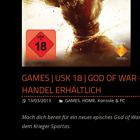
GAMES | USK 18 | GOD OF WAR
HANDEL ERHÄLTLICH
13/03/2013
Desiree
GAMES
,
HOME
,
Konsole & PC
Mach dich bereit für ein neues episches God of Wa
dem Krieger Spartas.