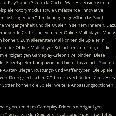
 auf PlayStation 3 zurück: God of War: Ascension ist ein
zelspieler-Storymodus sowie umfassende, innovative
n bisherigen Veröffentlichungen gewährt das Spiel
ische Vergangenheit und die Qualen in seinem Inneren. Daz
aubende Grafik und ein neuer Online-Multiplayer-Modus
n können. Zum allerersten Mal können die Spieler in
- oder Offline-Multiplayer-Schlachten antreten, die die
m einzigartigen Gameplay-Erlebnis verbinden. Diese
r Einzelspieler-Kampagne und bietet bis zu acht Spielern
 Avatar-Krieger, Rüstungs- und Waffentypen. Die Spieler
legendären griechischen Göttern zu verbünden: Zeus, Ares,
 Götter können die Spieler weitere Anpassungsoptionen
chnologien, um dem Gameplay-Erlebnis einzigartigen
on™ erwarten den Spieler ein vollständig überarbeitetes