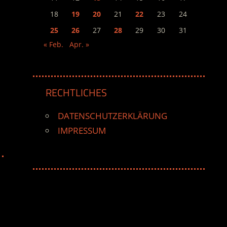
18
19
20
21
22
23
24
25
26
27
28
29
30
31
« Feb.
Apr. »
RECHTLICHES
DATENSCHUTZERKLÄRUNG
IMPRESSUM