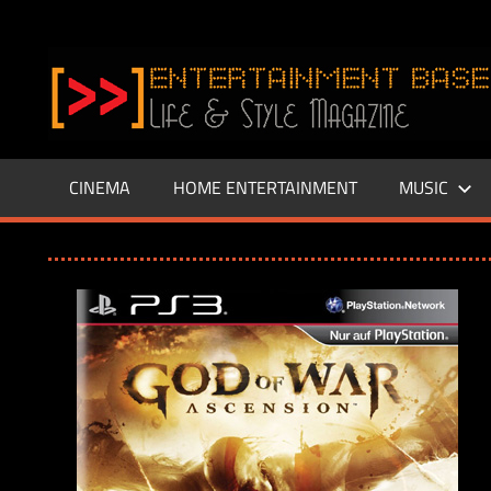
Zum
Inhalt
www.entertainment-
springen
Base.de
CINEMA
HOME ENTERTAINMENT
MUSIC