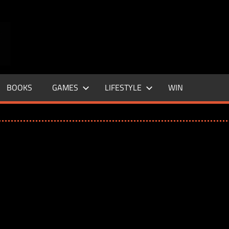
ENTERTAINMENT
BASE
–
BOOKS
GAMES
LIFESTYLE
WIN
LIFE
&
STYLE
MAGAZINE