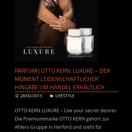
PARFÜM | OTTO KERN: LUXURE – DER
MOMENT LEIDENSCHAFTLICHER
HINGABE | IM HANDEL ERHÄLTLICH
28/02/2013
Desiree
LIFESTYLE
OTTO KERN LUXURE – Live your secret desires
Die Premiummarke OTTO KERN gehört zur
Ahlers-Gruppe in Herford und steht für