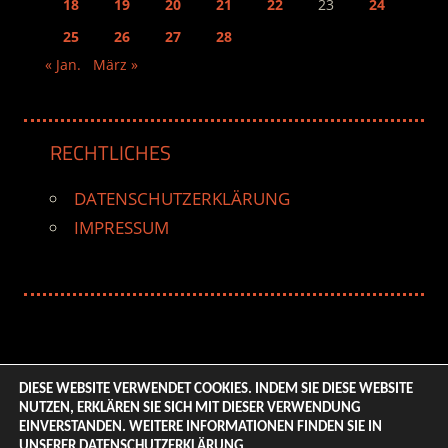
18
19
20
21
22
23
24
25
26
27
28
« Jan.
März »
RECHTLICHES
DATENSCHUTZERKLÄRUNG
IMPRESSUM
DIESE WEBSITE VERWENDET COOKIES. INDEM SIE DIESE WEBSITE
NUTZEN, ERKLÄREN SIE SICH MIT DIESER VERWENDUNG
© 2026 ENTERTAINMENT BASE – Life & Style Magazine.
EINVERSTANDEN. WEITERE INFORMATIONEN FINDEN SIE IN
All Rights Reserved. | Based on
WordPress-Theme:
UNSERER
DATENSCHUTZERKLÄRUNG