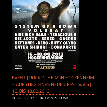
EVENT | ROCK ’N‘ HEIM IN HOCKENHEIM
– AUFSTIEG EINES NEUEN FESTIVALS |
16. BIS 18.08.2013
28/02/2013
Desiree
EVENTS
,
HOME