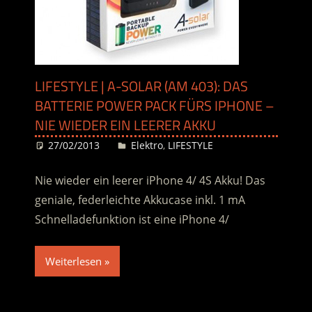
LIFESTYLE | A-SOLAR (AM 403): DAS
BATTERIE POWER PACK FÜRS IPHONE –
NIE WIEDER EIN LEERER AKKU
27/02/2013
Desiree
Elektro
,
LIFESTYLE
Nie wieder ein leerer iPhone 4/ 4S Akku! Das
geniale, federleichte Akkucase inkl. 1 mA
Schnelladefunktion ist eine iPhone 4/
Weiterlesen