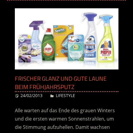
FRISCHER GLANZ UND GUTE LAUNE
BEIM FRÜHJAHRSPUTZ
24/02/2013
Desiree
LIFESTYLE
Alle warten auf das Ende des grauen Winters
und die ersten warmen Sonnenstrahlen, um
die Stimmung aufzuhellen. Damit wachsen