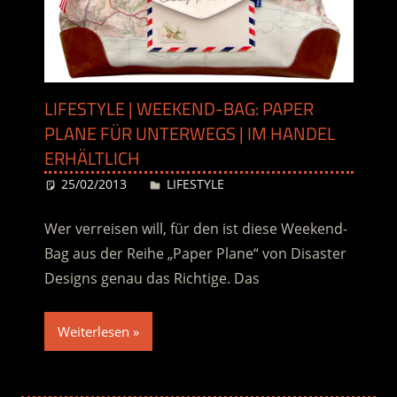
LIFESTYLE | WEEKEND-BAG: PAPER
PLANE FÜR UNTERWEGS | IM HANDEL
ERHÄLTLICH
25/02/2013
Desiree
LIFESTYLE
Wer verreisen will, für den ist diese Weekend-
Bag aus der Reihe „Paper Plane“ von Disaster
Designs genau das Richtige. Das
Weiterlesen