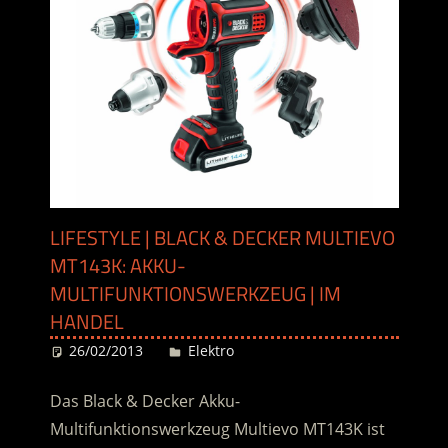
LIFESTYLE | BLACK & DECKER MULTIEVO
MT143K: AKKU-
MULTIFUNKTIONSWERKZEUG | IM
HANDEL
26/02/2013
Desiree
Elektro
Das Black & Decker Akku-
Multifunktionswerkzeug Multievo MT143K ist