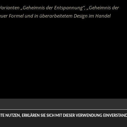
n Varianten „Geheimnis der Entspannung“, „Geheimnis der
euer Formel und in überarbeitetem Design im Handel
 Rights Reserved. | Based on
WordPress-Theme: Tortuga von Th
SITE NUTZEN, ERKLÄREN SIE SICH MIT DIESER VERWENDUNG EINVERSTA