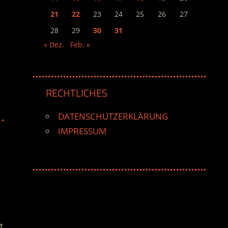
21
22
23
24
25
26
27
28
29
30
31
« Dez.
Feb. »
RECHTLICHES
DATENSCHUTZERKLÄRUNG
IMPRESSUM
t