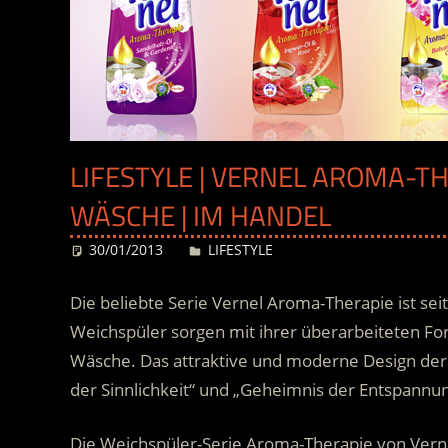
LIFESTYLE | VERNEL AROMA-TH
WÄSCHE | IM HANDEL
30/01/2013
Desiree
LIFESTYLE
Die beliebte Serie Vernel Aroma-Therapie ist sei
Weichspüler sorgen mit ihrer überarbeiteten For
Wäsche. Das attraktive und moderne Design der
der Sinnlichkeit“ und „Geheimnis der Entspannu
Die Weichspüler-Serie Aroma-Therapie von Vern