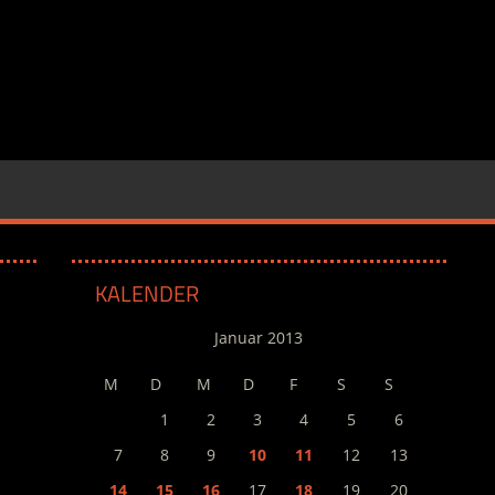
KALENDER
Januar 2013
M
D
M
D
F
S
S
1
2
3
4
5
6
7
8
9
10
11
12
13
14
15
16
17
18
19
20