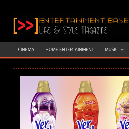
Zum
Inhalt
www.entertainment-
springen
Base.de
CINEMA
HOME ENTERTAINMENT
MUSIC