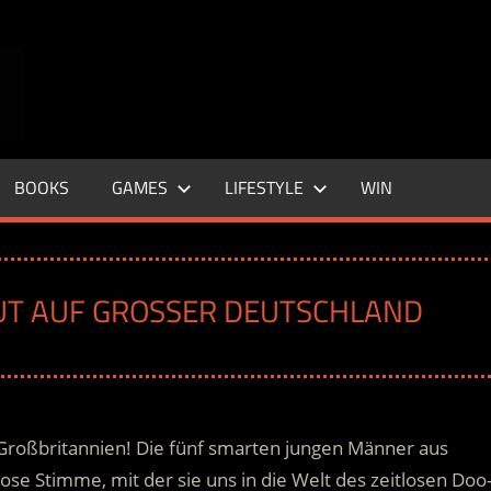
ENTERTAINMENT
BASE
–
BOOKS
GAMES
LIFESTYLE
WIN
LIFE
&
UT AUF GROSSER DEUTSCHLAND T
STYLE
MAGAZINE
Großbritannien! Die fünf smarten jungen Männer aus
ose Stimme, mit der sie uns in die Welt des zeitlosen Doo