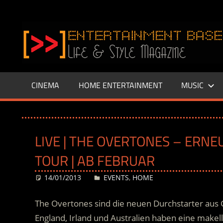
Zum
Inhalt
www.entertainment-
springen
Base.de
CINEMA
HOME ENTERTAINMENT
MUSIC
LIVE | THE OVERTONES – ERNE
OUR | AB FEBRUAR
14/01/2013
Desiree
EVENTS
,
HOME
The Overtones sind die neuen Durchstarter aus 
England, Irland und Australien haben eine makell