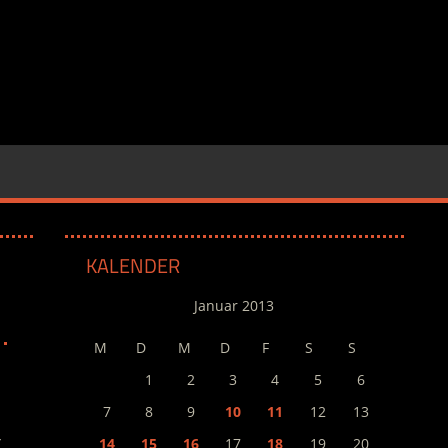
KALENDER
Januar 2013
M
D
M
D
F
S
S
1
2
3
4
5
6
7
8
9
10
11
12
13
-
14
15
16
17
18
19
20