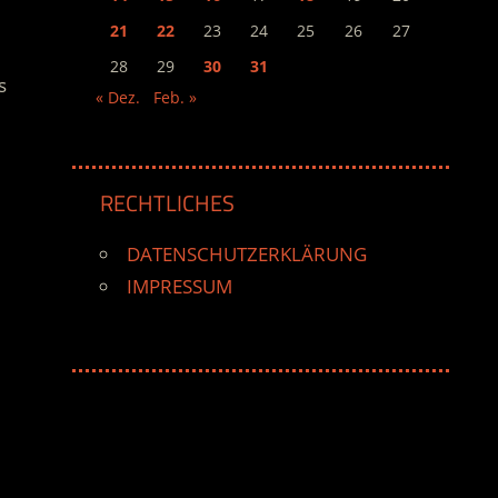
21
22
23
24
25
26
27
28
29
30
31
s
« Dez.
Feb. »
RECHTLICHES
DATENSCHUTZERKLÄRUNG
IMPRESSUM