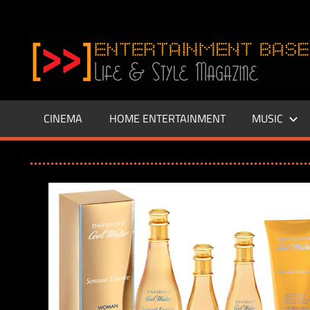
Zum
Inhalt
www.entertainment-
springen
Base.de
CINEMA
HOME ENTERTAINMENT
MUSIC