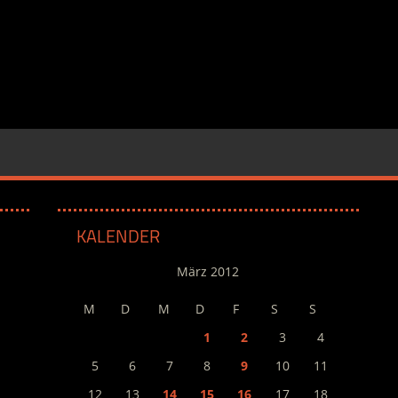
KALENDER
März 2012
M
D
M
D
F
S
S
1
2
3
4
5
6
7
8
9
10
11
12
13
14
15
16
17
18