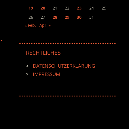
19
20
21
22
23
24
25
26
27
28
29
30
31
« Feb.
Apr. »
RECHTLICHES
DATENSCHUTZERKLÄRUNG
IMPRESSUM