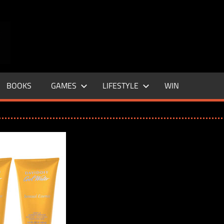
ENTERTAINMENT
BASE
–
BOOKS
GAMES
LIFESTYLE
WIN
LIFE
&
STYLE
MAGAZINE