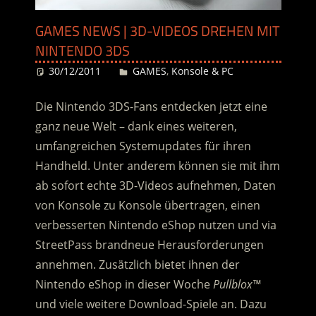
GAMES NEWS | 3D-VIDEOS DREHEN MIT
NINTENDO 3DS
30/12/2011
Desiree
GAMES
,
Konsole & PC
Die Nintendo 3DS-Fans entdecken jetzt eine
ganz neue Welt – dank eines weiteren,
umfangreichen Systemupdates für ihren
Handheld. Unter anderem können sie mit ihm
ab sofort echte 3D-Videos aufnehmen, Daten
von Konsole zu Konsole übertragen, einen
verbesserten Nintendo eShop nutzen und via
StreetPass brandneue Herausforderungen
annehmen. Zusätzlich bietet ihnen der
Nintendo eShop in dieser Woche
Pullblox™
und viele weitere Download-Spiele an. Dazu