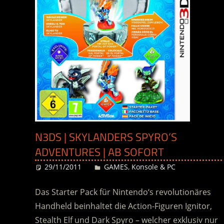
N3DS | SKYLANDERS SPYRO’S
ADVENTURES | AB SOFORT
29/11/2011
Desiree
GAMES
,
Konsole & PC
Das Starter Pack für Nintendo‘s revolutionäres
Handheld beinhaltet die Action-Figuren Ignitor,
Stealth Elf und Dark Spyro – welcher exklusiv nur