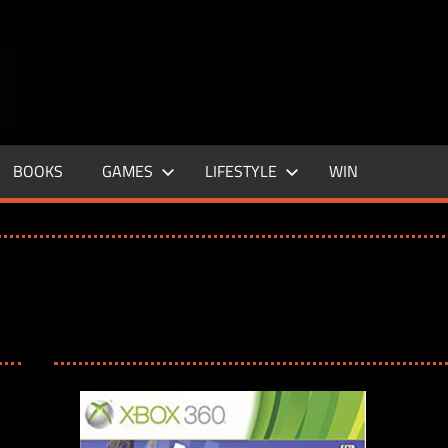
ENTERTAINMENT
BASE
–
BOOKS
GAMES
LIFESTYLE
WIN
LIFE
&
STYLE
MAGAZINE