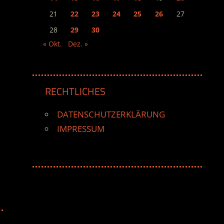
21
22
23
24
25
26
27
28
29
30
« Okt.
Dez. »
RECHTLICHES
DATENSCHUTZERKLÄRUNG
IMPRESSUM