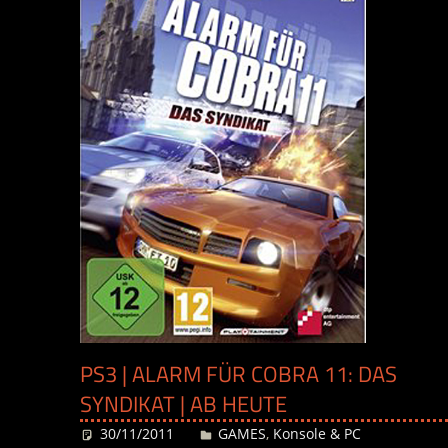
PS3 | ALARM FÜR COBRA 11: DAS
SYNDIKAT | AB HEUTE
30/11/2011
Desiree
GAMES
,
Konsole & PC