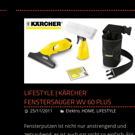
LIFESTYLE | KÄRCHER
FENSTERSAUGER WV 60 PLUS
25/11/2011
Desiree
Elektro
,
HOME
,
LIFESTYLE
Fensterputzen ist nicht nur anstrengend und
zeitraubend, es ist auch gar nicht so einfach. Für