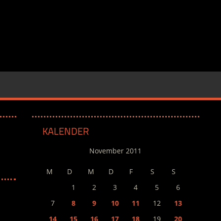
KALENDER
November 2011
M
D
M
D
F
S
S
1
2
3
4
5
6
7
8
9
10
11
12
13
14
15
16
17
18
19
20