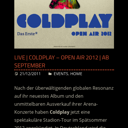
LIVE | COLDPLAY – OPEN AIR 2012 | AB
SEPTEMBER
21/12/2011
Desiree
EVENTS
,
HOME
Nach der überwältigenden globalen Resonanz
auf ihr neuestes Album und den
unmittelbaren Ausverkauf ihrer Arena-
Konzerte haben
Coldplay
jetzt eine
spektakuläre Stadion-Tour im Spätsommer
2012 angekündigt. In Deutschland wird die