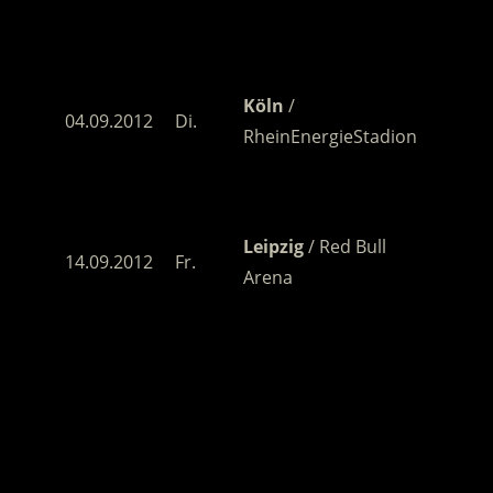
.
Köln
/
04.09.2012
Di.
RheinEnergieStadion
München
/
12.09.2012
Mi.
Olympiastadion
Leipzig
/ Red Bull
14.09.2012
Fr.
Arena
Hannover
/ AWD-
22.09.2012
Sa.
Arena
.
.