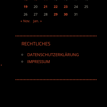
19
20
21
22
23
24
25
26
27
28
29
30
31
« Nov.
Jan. »
RECHTLICHES
DATENSCHUTZERKLÄRUNG
IMPRESSUM