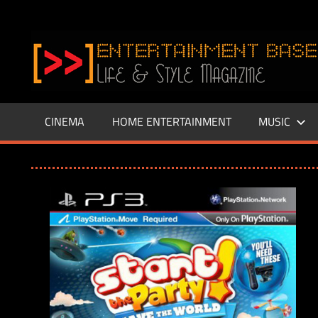
Zum
Inhalt
www.entertainment-
springen
Base.de
CINEMA
HOME ENTERTAINMENT
MUSIC