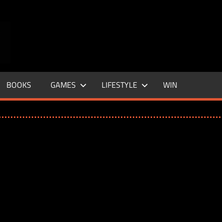
ENTERTAINMENT
BASE
–
BOOKS
GAMES
LIFESTYLE
WIN
LIFE
&
STYLE
MAGAZINE