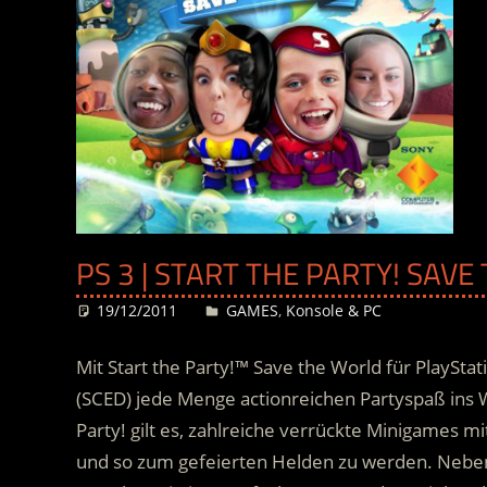
PS 3 | START THE PARTY! SAVE
19/12/2011
Desiree
GAMES
,
Konsole & PC
Mit Start the Party!™ Save the World für PlayS
(SCED) jede Menge actionreichen Partyspaß ins
Party! gilt es, zahlreiche verrückte Minigames 
und so zum gefeierten Helden zu werden. Nebe