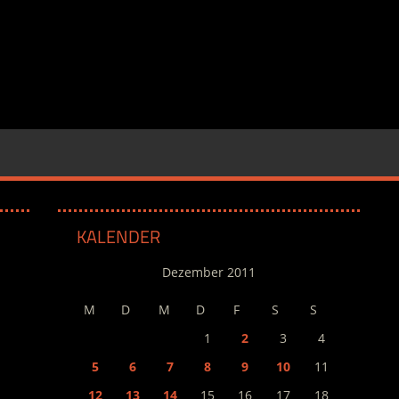
KALENDER
Dezember 2011
M
D
M
D
F
S
S
1
2
3
4
5
6
7
8
9
10
11
12
13
14
15
16
17
18