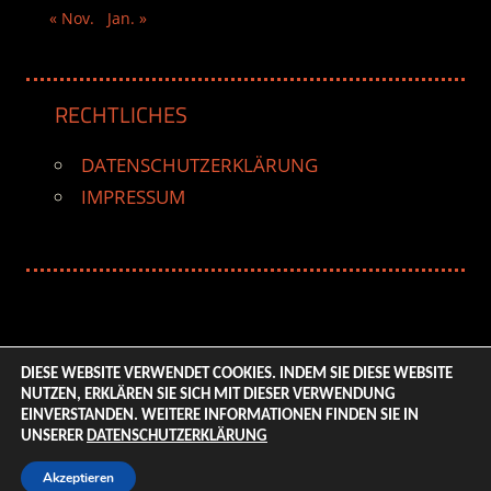
« Nov.
Jan. »
RECHTLICHES
DATENSCHUTZERKLÄRUNG
IMPRESSUM
DIESE WEBSITE VERWENDET COOKIES. INDEM SIE DIESE WEBSITE
NUTZEN, ERKLÄREN SIE SICH MIT DIESER VERWENDUNG
© 2026 ENTERTAINMENT BASE – Life & Style Magazine.
EINVERSTANDEN. WEITERE INFORMATIONEN FINDEN SIE IN
All Rights Reserved. | Based on
WordPress-Theme:
UNSERER
DATENSCHUTZERKLÄRUNG
Tortuga von ThemeZee.
Akzeptieren