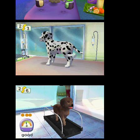
…..
…..