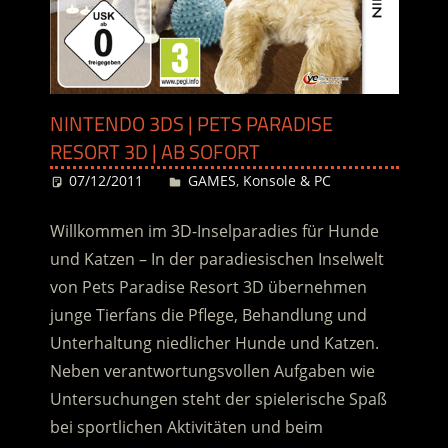
NINTENDO 3DS | PETS PARADISE
RESORT 3D | AB SOFORT
07/12/2011
Desiree
GAMES
,
Konsole & PC
Willkommen im 3D-Inselparadies für Hunde
und Katzen – In der paradiesischen Inselwelt
von Pets Paradise Resort 3D übernehmen
junge Tierfans die Pflege, Behandlung und
Unterhaltung niedlicher Hunde und Katzen.
Neben verantwortungsvollen Aufgaben wie
Untersuchungen steht der spielerische Spaß
bei sportlichen Aktivitäten und beim