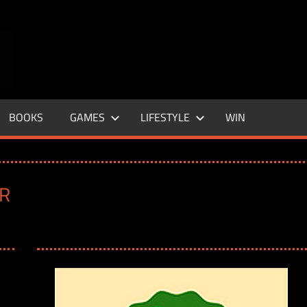
ENTERTAINMENT
BASE
–
BOOKS
GAMES
LIFESTYLE
WIN
LIFE
&
R
STYLE
MAGAZINE