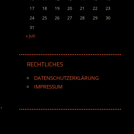
17
18
19
20
21
22
23
24
25
26
27
28
29
30
31
« Juli
RECHTLICHES
DATENSCHUTZERKLÄRUNG
IMPRESSUM