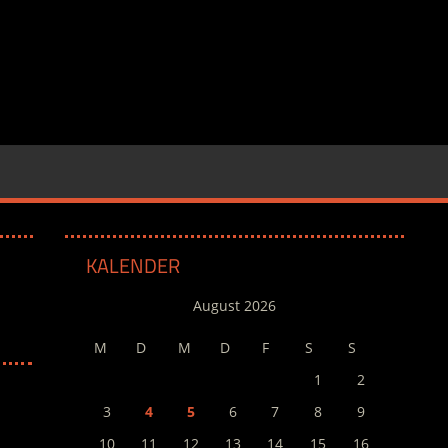
KALENDER
August 2026
M
D
M
D
F
S
S
1
2
3
4
5
6
7
8
9
10
11
12
13
14
15
16