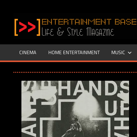
Zum
Inhalt
www.entertainment-
springen
Base.de
CINEMA
HOME ENTERTAINMENT
MUSIC