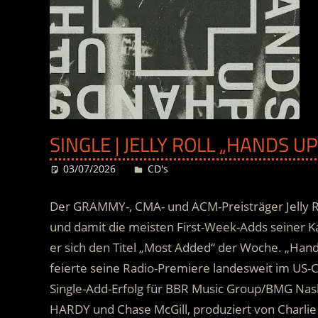
SINGLE | JELLY ROLL „HANDS U
03/07/2026
Desiree
CD's
Der GRAMMY-, CMA- und ACM-Preisträger Jelly Ro
und damit die meisten First-Week-Adds seiner K
er sich den Titel „Most Added“ der Woche. „Hand
feierte seine Radio-Premiere landesweit im US-C
Single-Add-Erfolg für BBR Music Group/BMG Nashvi
HARDY und Chase McGill, produziert von Charli