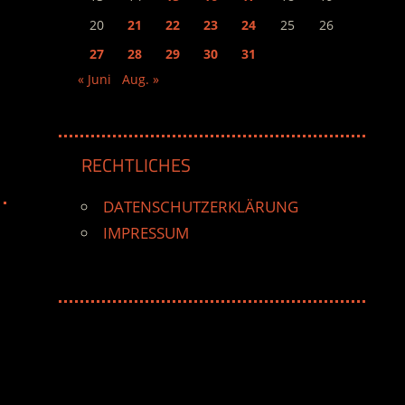
20
21
22
23
24
25
26
27
28
29
30
31
« Juni
Aug. »
RECHTLICHES
DATENSCHUTZERKLÄRUNG
IMPRESSUM