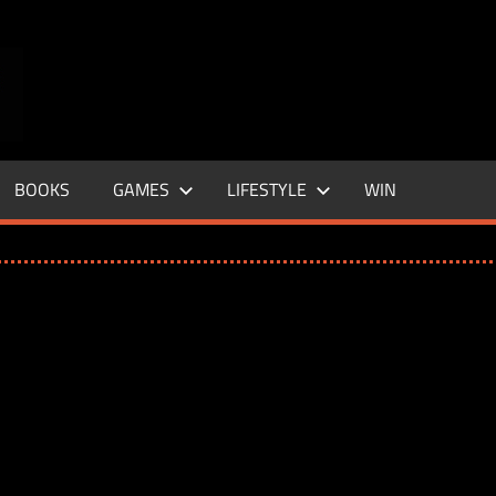
ENTERTAINMENT
BASE
–
BOOKS
GAMES
LIFESTYLE
WIN
LIFE
&
STYLE
MAGAZINE