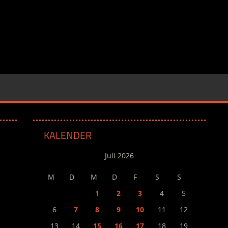
KALENDER
Juli 2026
M
D
M
D
F
S
S
1
2
3
4
5
6
7
8
9
10
11
12
13
14
15
16
17
18
19