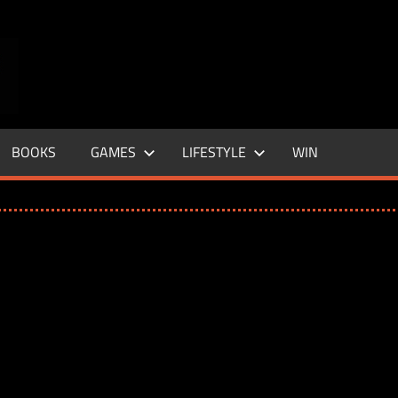
ENTERTAINMENT
BASE
–
BOOKS
GAMES
LIFESTYLE
WIN
LIFE
&
STYLE
MAGAZINE