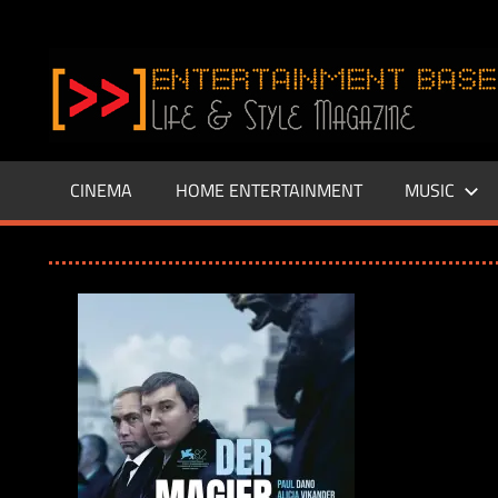
Zum
Inhalt
www.entertainment-
springen
Base.de
CINEMA
HOME ENTERTAINMENT
MUSIC