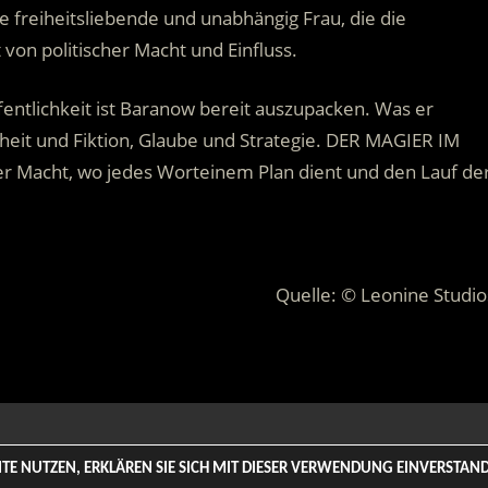
ine freiheitsliebende und unabhängig Frau, die die
 von politischer Macht und Einfluss.
entlichkeit ist Baranow bereit auszupacken. Was er
heit und Fiktion, Glaube und Strategie. DER MAGIER IM
der Macht, wo jedes Worteinem Plan dient und den Lauf de
Quelle: © Leonine Studio
 Rights Reserved. | Based on
WordPress-Theme: Tortuga von Th
SITE NUTZEN, ERKLÄREN SIE SICH MIT DIESER VERWENDUNG EINVERSTA