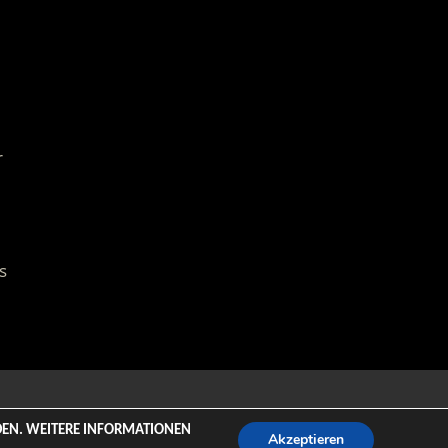
r
s
emeZee.
NDEN. WEITERE INFORMATIONEN
Akzeptieren