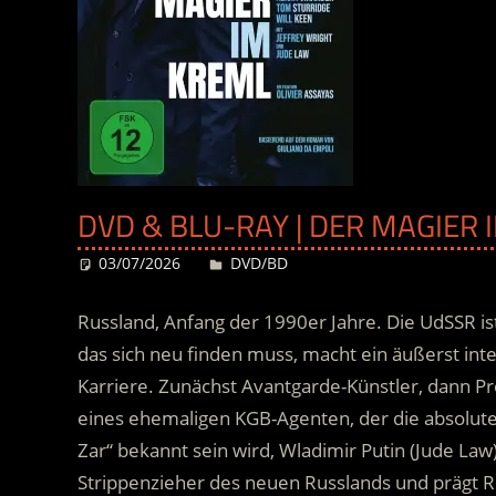
DVD & BLU-RAY | DER MAGIER 
03/07/2026
Desiree
DVD/BD
Russland, Anfang der 1990er Jahre. Die UdSSR 
das sich neu finden muss
, macht ein äußerst int
Karriere. Zunächst Avantgarde-Künstler, dann Pro
eines ehemaligen KGB-Agenten, der die absolute 
Zar“ bekannt sein wird, Wladimir Putin (Jude La
Strippenzieher des neuen Russlands und prägt Re