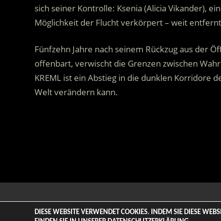
sich seiner Kontrolle: Ksenia (Alicia Vikander), e
Möglichkeit der Flucht verkörpert – weit entfernt
Fünfzehn Jahre nach seinem Rückzug aus der Öff
offenbart, verwischt die Grenzen zwischen Wahr
KREML ist ein Abstieg in die dunklen Korridore 
Welt verändern kann.
:
© 2026 ENTERTAINMENT BASE – Life & Style Magazine. All
DIESE WEBSITE VERWENDET COOKIES. INDEM SIE DIESE WEB