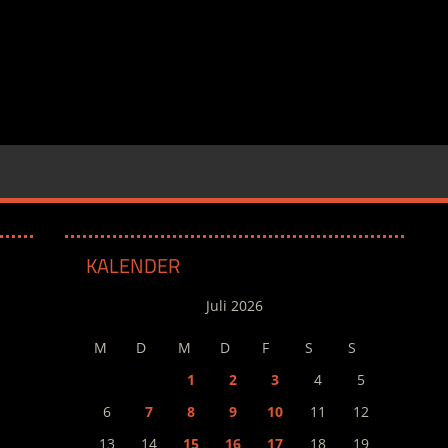
KALENDER
Juli 2026
M
D
M
D
F
S
S
1
2
3
4
5
6
7
8
9
10
11
12
13
14
15
16
17
18
19