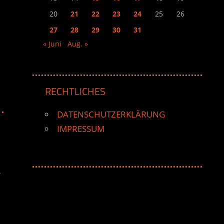
20
21
22
23
24
25
26
27
28
29
30
31
« Juni
Aug. »
RECHTLICHES
DATENSCHUTZERKLÄRUNG
IMPRESSUM
r