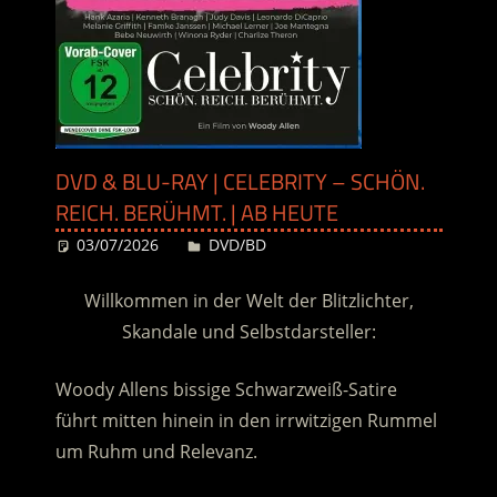
DVD & BLU-RAY | CELEBRITY – SCHÖN.
REICH. BERÜHMT. | AB HEUTE
03/07/2026
Desiree
DVD/BD
Willkommen in der Welt der Blitzlichter,
Skandale und Selbstdarsteller:
Woody Allens bissige Schwarzweiß-Satire
führt mitten hinein in den irrwitzigen Rummel
um Ruhm und Relevanz.