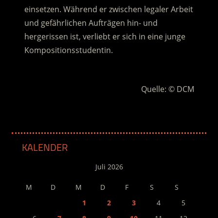
einsetzen. Während er zwischen legaler Arbeit
und gefährlichen Aufträgen hin- und
hergerissen ist, verliebt er sich in eine junge
Kompositionsstudentin.
:
Quelle: © DCM
KALENDER
Juli 2026
M
D
M
D
F
S
S
1
2
3
4
5