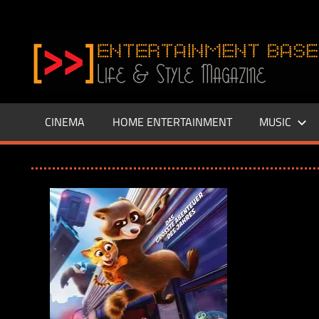
Zum
Inhalt
www.entertainment-
springen
Base.de
CINEMA
HOME ENTERTAINMENT
MUSIC