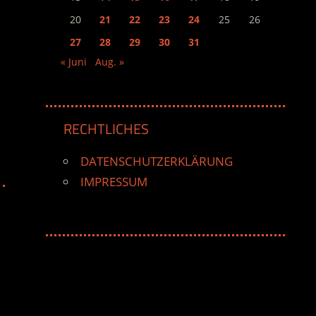
20
21
22
23
24
25
26
27
28
29
30
31
« Juni
Aug. »
RECHTLICHES
DATENSCHUTZERKLÄRUNG
IMPRESSUM