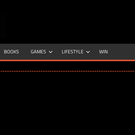
ENTERTAINMENT
BASE
–
BOOKS
GAMES
LIFESTYLE
WIN
LIFE
&
STYLE
MAGAZINE