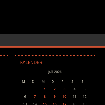
KALENDER
Juli 2026
M
D
M
D
F
S
S
1
2
3
4
5
6
7
8
9
10
11
12
13
14
15
16
17
18
19