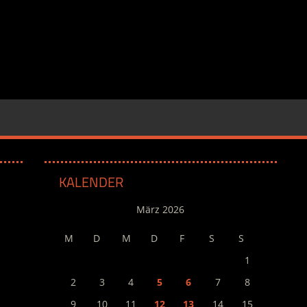
KALENDER
März 2026
M
D
M
D
F
S
S
1
2
3
4
5
6
7
8
9
10
11
12
13
14
15