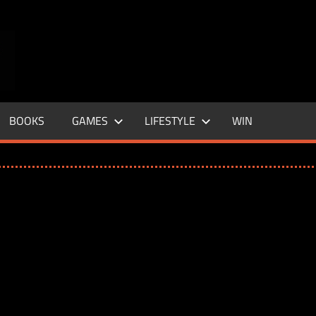
ENTERTAINMENT
BASE
–
BOOKS
GAMES
LIFESTYLE
WIN
LIFE
&
STYLE
MAGAZINE