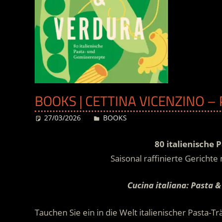
BOOKS | CETTINA VICENZINO –
27/03/2026
Desiree
BOOKS
80 italienische
Saisonal raffinierte Gericht
Cucina italiana: Pasta
Tauchen Sie ein in die Welt italienischer Pasta-T