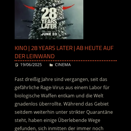
KINO | 28 YEARS LATER | AB HEUTE AUF
DER LEINWAND
19/06/2025
Desiree
CINEMA
Fast dreißig Jahre sind vergangen, seit das
gefährliche Rage-Virus aus einem Labor für
biologische Waffen entkam und die Welt
gnadenlos überrollte.
Während das Gebiet
seitdem weiterhin unter strikter Quarantäne
steht, haben einige Überlebende Wege
gefunden, sich inmitten der immer noch