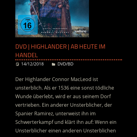
DVD | HIGHLANDER | AB HEUTE IM
HANDEL
14/12/2018
Desiree
DVD/BD
Der Highlander Connor MacLeod ist
unsterblich. Als er 1536 eine sonst tödliche
Wunde überlebt, wird er aus seinem Dorf
vertrieben. Ein anderer Unsterblicher, der
Spanier Ramirez, unterweist ihn im
Schwerterkampf und klärt ihn auf: Wenn ein
Unsterblicher einen anderen Unsterblichen