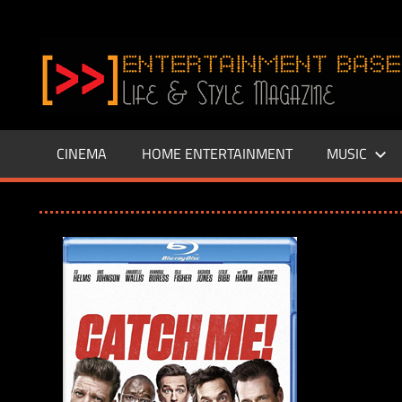
Zum
Inhalt
www.entertainment-
springen
Base.de
CINEMA
HOME ENTERTAINMENT
MUSIC