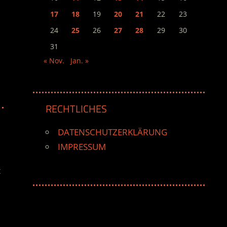
17
18
19
20
21
22
23
24
25
26
27
28
29
30
31
« Nov.
Jan. »
RECHTLICHES
DATENSCHUTZERKLÄRUNG
IMPRESSUM
t