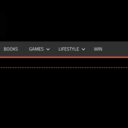
ENTERTAINMENT
BASE
–
BOOKS
GAMES
LIFESTYLE
WIN
LIFE
&
STYLE
MAGAZINE