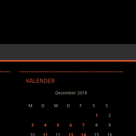
KALENDER
Dezember 2018
M
D
M
D
F
S
S
1
2
3
4
5
6
7
8
9
10
11
12
13
14
15
16