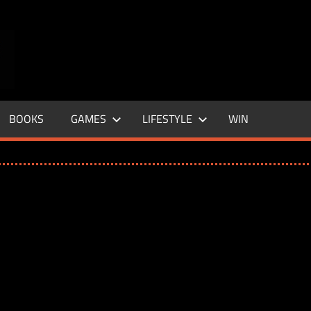
ENTERTAINMENT
BASE
–
BOOKS
GAMES
LIFESTYLE
WIN
LIFE
&
STYLE
MAGAZINE