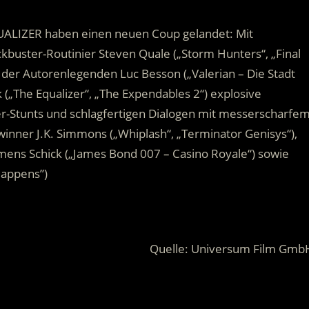
ALIZER haben einen neuen Coup gelandet: Mit
ckbuster-Routinier Steven Quale („Storm Hunters“, „Final
der Autorenlegenden Luc Besson („Valerian – Die Stadt
(„The Equalizer“, „The Expendables 2“) explosive
r-Stunts und schlagfertigen Dialogen mit messerscharfe
inner J.K. Simmons („Whiplash“, „Terminator Genisys“),
lemens Schick („James Bond 007 – Casino Royale“) sowie
Happens”)
Quelle: Universum Film Gmb