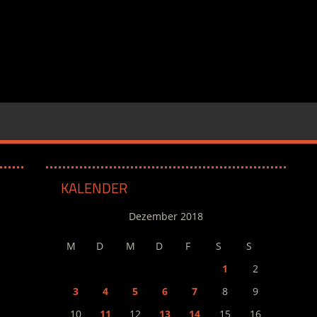
KALENDER
Dezember 2018
M
D
M
D
F
S
S
1
2
3
4
5
6
7
8
9
10
11
12
13
14
15
16