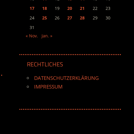
17
18
19
20
21
22
23
24
25
26
27
28
29
30
31
« Nov.
Jan. »
RECHTLICHES
DATENSCHUTZERKLÄRUNG
IMPRESSUM