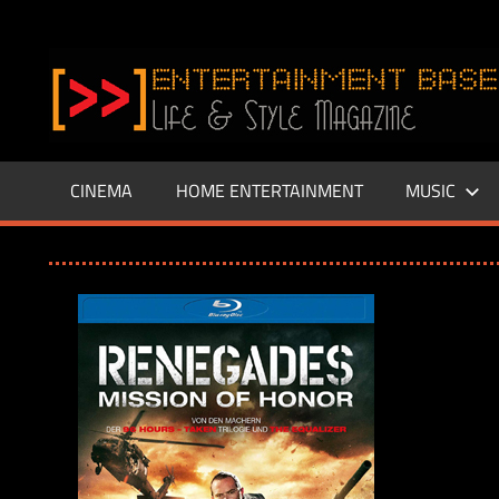
Zum
Inhalt
www.entertainment-
springen
Base.de
CINEMA
HOME ENTERTAINMENT
MUSIC