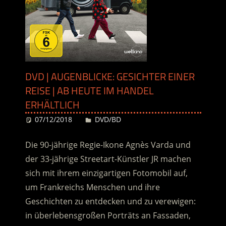
DVD | AUGENBLICKE: GESICHTER EINER
REISE | AB HEUTE IM HANDEL
ERHÄLTLICH
07/12/2018
Desiree
DVD/BD
Die 90-jährige Regie-Ikone Agnès Varda und
der 33-jährige Streetart-Künstler JR machen
sich mit ihrem einzigartigen Fotomobil auf,
um Frankreichs Menschen und ihre
Geschichten zu entdecken und zu verewigen:
in überlebensgroßen Porträts an Fassaden,