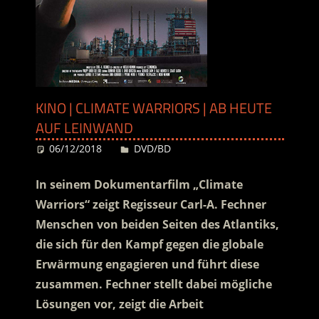
KINO | CLIMATE WARRIORS | AB HEUTE
AUF LEINWAND
06/12/2018
Desiree
DVD/BD
In seinem Dokumentarfilm „Climate
Warriors“ zeigt Regisseur Carl-A. Fechner
Menschen von beiden Seiten des Atlantiks,
die sich für den Kampf gegen die globale
Erwärmung engagieren und führt diese
zusammen. Fechner stellt dabei mögliche
Lösungen vor, zeigt die Arbeit