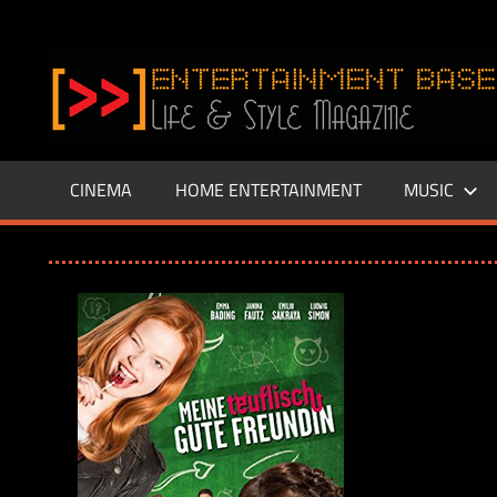
Zum
Inhalt
www.entertainment-
springen
Base.de
CINEMA
HOME ENTERTAINMENT
MUSIC