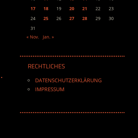
17
18
19
20
21
22
23
24
25
26
27
28
29
30
31
« Nov.
Jan. »
RECHTLICHES
DATENSCHUTZERKLÄRUNG
IMPRESSUM