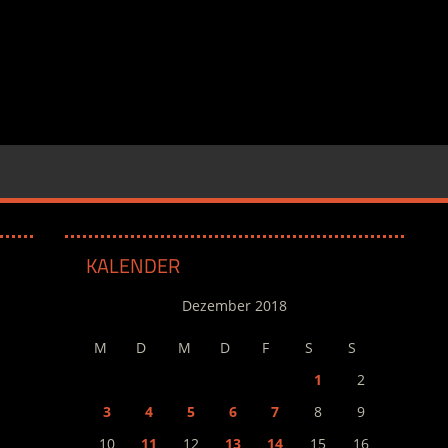
KALENDER
Dezember 2018
M
D
M
D
F
S
S
1
2
3
4
5
6
7
8
9
10
11
12
13
14
15
16