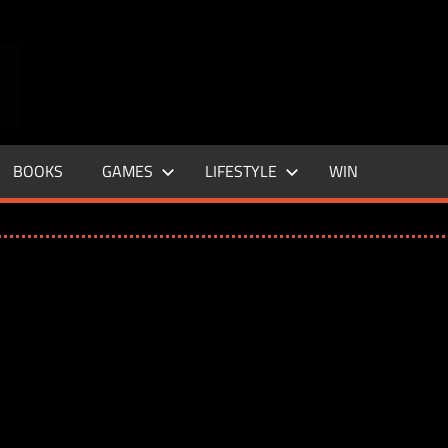
ENTERTAINMENT
BASE
–
BOOKS
GAMES
LIFESTYLE
WIN
LIFE
&
STYLE
MAGAZINE