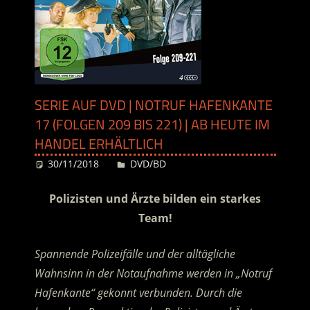
SERIE AUF DVD | NOTRUF HAFENKANTE
17 (FOLGEN 209 BIS 221) | AB HEUTE IM
HANDEL ERHÄLTLICH
30/11/2018
Desiree
DVD/BD
Polizisten und Ärzte bilden ein starkes
Team!
Spannende Polizeifälle und der alltägliche
Wahnsinn in der Notaufnahme werden in „Notruf
Hafenkante“ gekonnt verbunden. Durch die