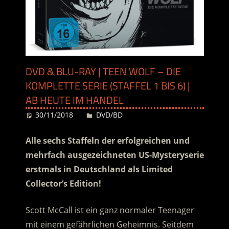
DVD & BLU-RAY | TEEN WOLF – DIE
KOMPLETTE SERIE (STAFFEL 1 BIS 6) |
AB HEUTE IM HANDEL
30/11/2018
Desiree
DVD/BD
Alle sechs Staffeln der erfolgreichen und
mehrfach ausgezeichneten US-Mysteryserie
erstmals in Deutschland als Limited
Collector’s Edition!
Scott McCall ist ein ganz normaler Teenager
mit einem gefährlichen Geheimnis.
Seitdem