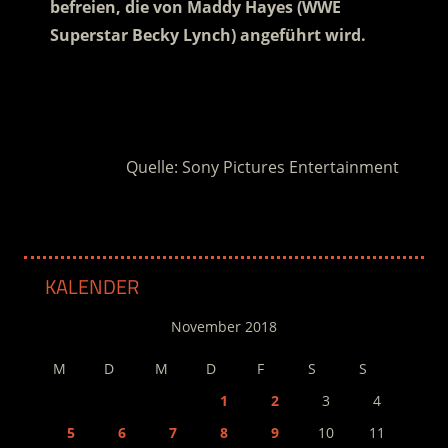
befreien
, die von Maddy Hayes (WWE
Superstar Becky Lynch) angeführt wird.
.
.
Quelle: Sony Pictures Entertainment
KALENDER
November 2018
M
D
M
D
F
S
S
1
2
3
4
5
6
7
8
9
10
11