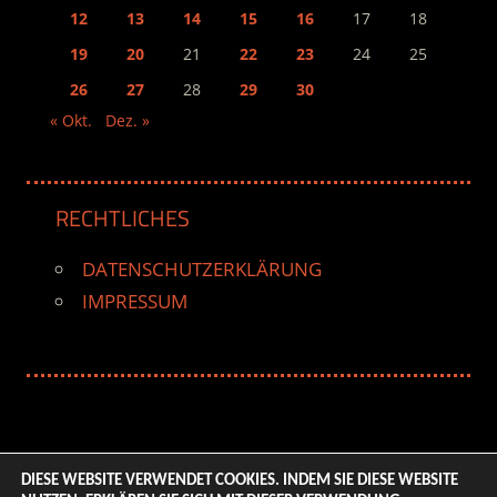
12
13
14
15
16
17
18
19
20
21
22
23
24
25
26
27
28
29
30
« Okt.
Dez. »
RECHTLICHES
DATENSCHUTZERKLÄRUNG
IMPRESSUM
DIESE WEBSITE VERWENDET COOKIES. INDEM SIE DIESE WEBSITE