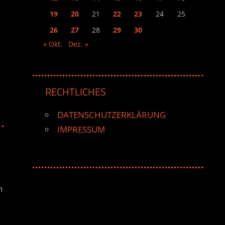
19
20
21
22
23
24
25
26
27
28
29
30
« Okt.
Dez. »
RECHTLICHES
DATENSCHUTZERKLÄRUNG
IMPRESSUM
n