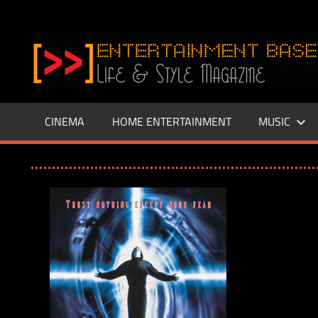
Zum
Inhalt
www.entertainment-
springen
Base.de
CINEMA
HOME ENTERTAINMENT
MUSIC