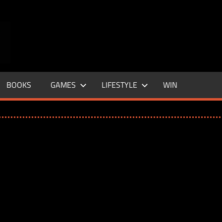
ENTERTAINMENT
BASE
–
BOOKS
GAMES
LIFESTYLE
WIN
LIFE
&
STYLE
MAGAZINE