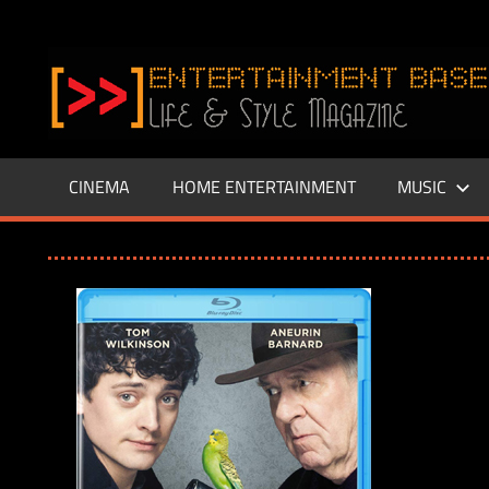
Zum
Inhalt
www.entertainment-
springen
Base.de
CINEMA
HOME ENTERTAINMENT
MUSIC