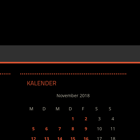
KALENDER
November 2018
M
D
M
D
F
S
S
1
2
3
4
5
6
7
8
9
10
11
12
13
14
15
16
17
18