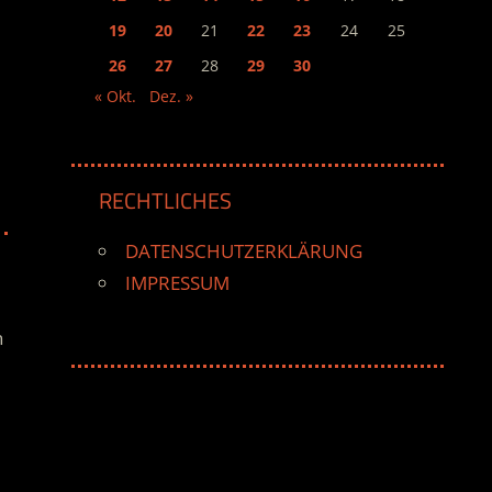
19
20
21
22
23
24
25
26
27
28
29
30
« Okt.
Dez. »
RECHTLICHES
DATENSCHUTZERKLÄRUNG
IMPRESSUM
n