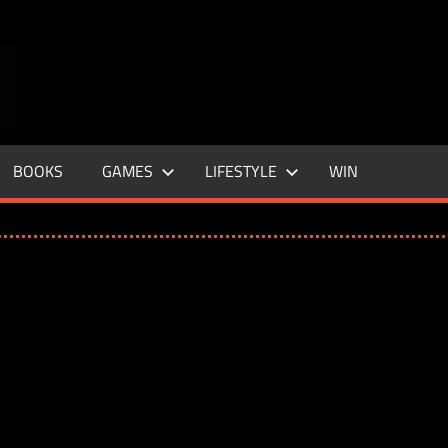
ENTERTAINMENT
BASE
–
BOOKS
GAMES
LIFESTYLE
WIN
LIFE
&
STYLE
MAGAZINE