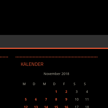
KALENDER
November 2018
M
D
M
D
F
S
S
1
2
3
4
5
6
7
8
9
10
11
12
13
14
15
16
17
18