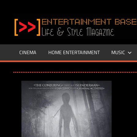
Zum
Inhalt
www.entertainment-
springen
Base.de
CINEMA
HOME ENTERTAINMENT
MUSIC