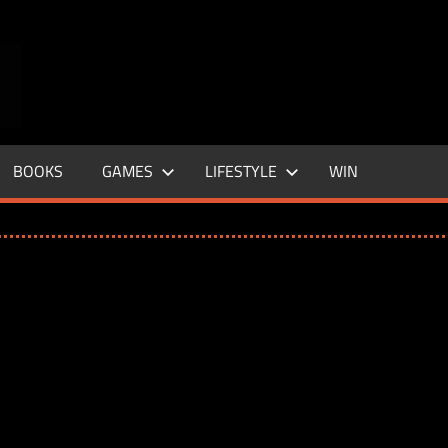
ENTERTAINMENT
BASE
–
BOOKS
GAMES
LIFESTYLE
WIN
LIFE
&
STYLE
MAGAZINE