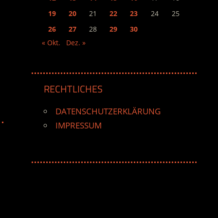
19
20
21
22
23
24
25
26
27
28
29
30
« Okt.
Dez. »
RECHTLICHES
DATENSCHUTZERKLÄRUNG
IMPRESSUM