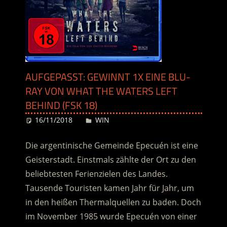
AUFGEPASST: GEWINNT 1X EINE BLU-
RAY VON WHAT THE WATERS LEFT
BEHIND (FSK 18)
16/11/2018
Desiree
WIN
Die argentinische Gemeinde Epecuén ist eine
Geisterstadt. Einstmals zählte der Ort zu den
beliebtesten Ferienzielen des Landes.
Tausende Touristen kamen Jahr für Jahr, um
in den heißen Thermalquellen zu baden. Doch
im November 1985 wurde Epecuén von einer