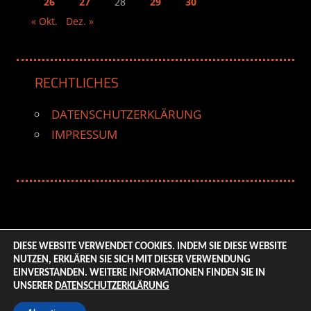
26
27
28
29
30
« Okt.
Dez. »
RECHTLICHES
DATENSCHUTZERKLÄRUNG
IMPRESSUM
DIESE WEBSITE VERWENDET COOKIES. INDEM SIE DIESE WEBSITE
NUTZEN, ERKLÄREN SIE SICH MIT DIESER VERWENDUNG
© 2026 ENTERTAINMENT BASE – Life & Style Magazine.
EINVERSTANDEN. WEITERE INFORMATIONEN FINDEN SIE IN
All Rights Reserved. | Based on
WordPress-Theme:
UNSERER
DATENSCHUTZERKLÄRUNG
Tortuga von ThemeZee.