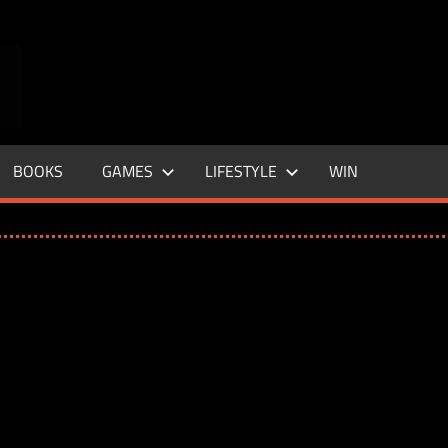
ENTERTAINMENT
BASE
–
BOOKS
GAMES
LIFESTYLE
WIN
LIFE
&
STYLE
MAGAZINE