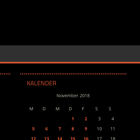
KALENDER
November 2018
M
D
M
D
F
S
S
1
2
3
4
5
6
7
8
9
10
11
12
13
14
15
16
17
18