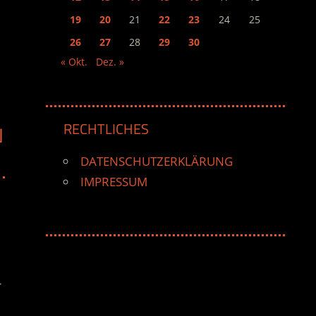
19
20
21
22
23
24
25
26
27
28
29
30
« Okt.
Dez. »
RECHTLICHES
N
DATENSCHUTZERKLÄRUNG
IMPRESSUM
r