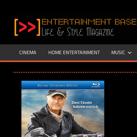
Zum
Inhalt
www.entertainment-
springen
Base.de
CINEMA
HOME ENTERTAINMENT
MUSIC