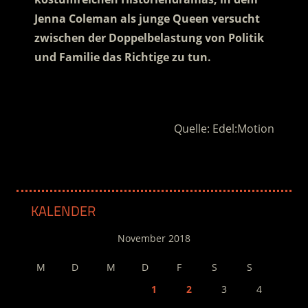
Jenna Coleman als junge Queen versucht
zwischen der Doppelbelastung von Politik
und Familie das Richtige zu tun.
.
Quelle: Edel:Motion
KALENDER
November 2018
M
D
M
D
F
S
S
1
2
3
4