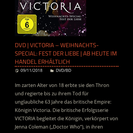
DVD | VICTORIA – WEIHNACHTS-
SPECIAL: FEST DER LIEBE | AB HEUTE IM
HANDEL ERHÄLTLICH
09/11/2018
Desiree
DVD/BD
Im zarten Alter von 18 erbte sie den Thron
und regierte bis zu ihrem Tod für
unglaubliche 63 Jahre das britische Empire:
Königin Victoria. Die britische Erfolgsserie
VICTORIA begleitet die Königin, verkörpert von
Jenna Coleman („Doctor Who“), in ihren