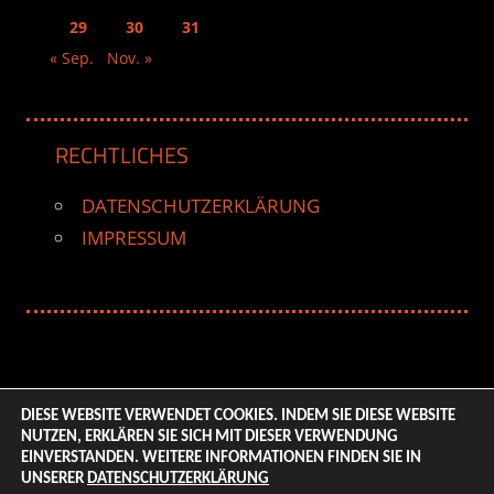
29
30
31
« Sep.
Nov. »
RECHTLICHES
DATENSCHUTZERKLÄRUNG
IMPRESSUM
DIESE WEBSITE VERWENDET COOKIES. INDEM SIE DIESE WEBSITE
NUTZEN, ERKLÄREN SIE SICH MIT DIESER VERWENDUNG
© 2026 ENTERTAINMENT BASE – Life & Style Magazine.
EINVERSTANDEN. WEITERE INFORMATIONEN FINDEN SIE IN
All Rights Reserved. | Based on
WordPress-Theme:
UNSERER
DATENSCHUTZERKLÄRUNG