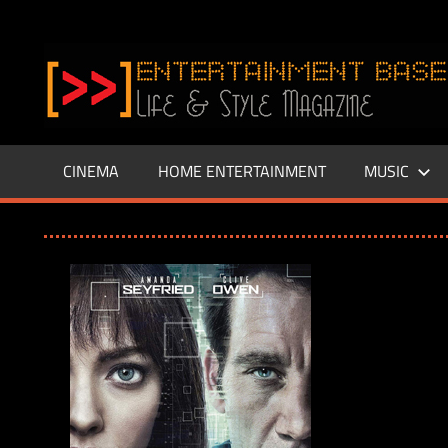
Zum
Inhalt
www.entertainment-
springen
Base.de
CINEMA
HOME ENTERTAINMENT
MUSIC