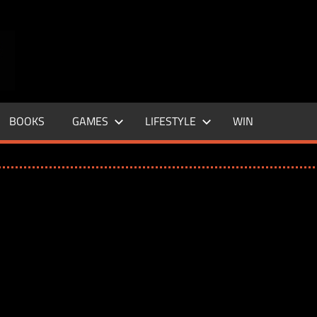
ENTERTAINMENT
BASE
–
BOOKS
GAMES
LIFESTYLE
WIN
LIFE
&
STYLE
MAGAZINE