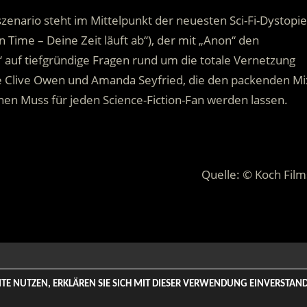
enario steht im Mittelpunkt der neuesten Sci-Fi-Dystopie
n Time – Deine Zeit läuft ab“), der mit „Anon“ den
 auf tiefgründige Fragen rund um die totale Vernetzung
wie Clive Owen und Amanda Seyfried, die den packenden Mi
nen Muss für jeden Science-Fiction-Fan werden lassen.
Quelle: © Koch Film
 Rights Reserved. | Based on
WordPress-Theme: Tortuga von Th
SITE NUTZEN, ERKLÄREN SIE SICH MIT DIESER VERWENDUNG EINVERSTA