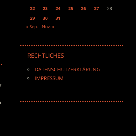
22
23
24
25
26
27
28
29
30
31
« Sep.
Nov. »
RECHTLICHES
DATENSCHUTZERKLÄRUNG
IMPRESSUM
r
n