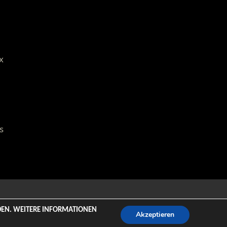
x
s
emeZee.
NDEN. WEITERE INFORMATIONEN
Akzeptieren