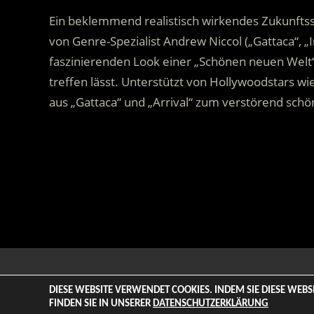
Ein beklemmend realistisch wirkendes Zukunftssz
von Genre-Spezialist Andrew Niccol („Gattaca“, „I
faszinierenden Look einer „Schönen neuen Welt“
treffen lässt. Unterstützt von Hollywoodstars 
aus „Gattaca“ und „Arrival“ zum verstörend schö
.
© 2026 ENTERTAINMENT BASE – Life & Style Magazine. All
DIESE WEBSITE VERWENDET COOKIES. INDEM SIE DIESE WEB
FINDEN SIE IN UNSERER
DATENSCHUTZERKLÄRUNG