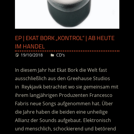
EP | EKAT BORK „KONTROL“ | AB HEUTE
IM HANDEL
19/10/2018
Desiree
CD's
In diesem Jahr hat Ekat Bork die Welt fast
ausschließlich aus den Greehause Studios
in Reykjavik betrachtet wo sie gemeinsam mit
ihrem langjährigen Produzenten Francesco
Fabris neue Songs aufgenommen hat. Über
die Jahre haben die beiden eine unheilige
Allianz der Sounds aufgebaut.
Elektronisch
und menschlich, schockierend und betörend