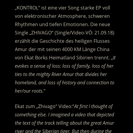
„KONTROL“ ist eine vier Song starke EP voll
von elektronischer Atmosphere, schweren
Rhythmen und tiefen Emotionen. Die neue
Single „ZHIVAGO“ (Single/Video-VÖ: 21.09.18)
erzählt die Geschichte des heiligen Flusses
Amur der mit seinen 4000 KM Länge China
von Ekat Borks Heimatland Sibirien trennt. „
It
evokes a sense of loss: loss of family, loss of her
ties to the mighty River Amur that divides her
homeland, and loss of history and connection to
her/our roots.
“
Ekat zum „Zhivago“ Video:“
At first I thought of
something else. I imagined a video that depicted
the text of the track telling about the great Amur
river and the Siberian tiger. But then during the