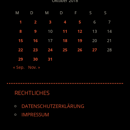
Oktober 2018
M
D
M
D
F
S
S
1
2
3
4
5
6
7
8
9
10
11
12
13
14
15
16
17
18
19
20
21
22
23
24
25
26
27
28
29
30
31
« Sep.
Nov. »
RECHTLICHES
DATENSCHUTZERKLÄRUNG
IMPRESSUM