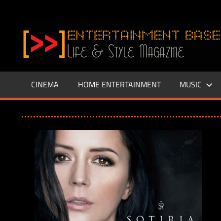
Zum
Inhalt
www.entertainment-
springen
Base.de
CINEMA
HOME ENTERTAINMENT
MUSIC