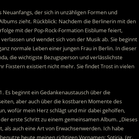
es Neuanfangs, der sich in unzähligen Formen und
Albums zieht. Rückblick: Nachdem die Berlinerin mit den
folge mit der Pop-Rock-Formation Eisblume feiert,
zu verlassen und wendet sich von der Musik ab. Sie beginnt
anz normale Leben einer jungen Frau in Berlin. In dieser
anda, die wichtigste Bezugsperson und verlässlichste
hr Fixstern existiert nicht mehr. Sie findet Trost in vielen
011. Es beginnt ein Gedankenaustausch über die
seiten, aber auch über die kostbaren Momente des
un, wofür mein Herz schlägt und mir dabei geholfen,
 der erste Schritt zu einem gemeinsamen Album. „Dieses
t, als auch eine Art von Erwachsenwerden. Ich habe
enutze heute meinen richtigen Vornamen: Sotiria. (gr.