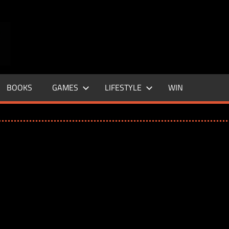
ENTERTAINMENT
BASE
–
BOOKS
GAMES
LIFESTYLE
WIN
LIFE
&
STYLE
MAGAZINE