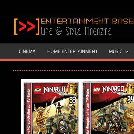
Zum
Inhalt
www.entertainment-
springen
Base.de
CINEMA
HOME ENTERTAINMENT
MUSIC