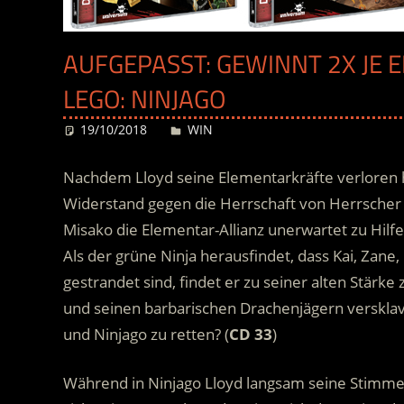
AUFGEPASST: GEWINNT 2X JE E
LEGO: NINJAGO
19/10/2018
Desiree
WIN
Nachdem Lloyd seine Elementarkräfte verloren h
Widerstand gegen die Herrschaft von Herrsche
Misako die Elementar-Allianz unerwartet zu Hilf
Als der grüne Ninja herausfindet, dass Kai, Zane
gestrandet sind, findet er zu seiner alten Stärk
und seinen barbarischen Drachenjägern versklavt
und Ninjago zu retten? (
CD 33
)
Während in Ninjago Lloyd langsam seine Stimm