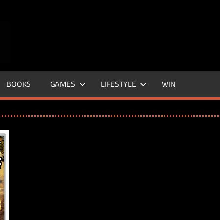
ENTERTAINMENT
BASE
–
BOOKS
GAMES
LIFESTYLE
WIN
LIFE
&
STYLE
MAGAZINE