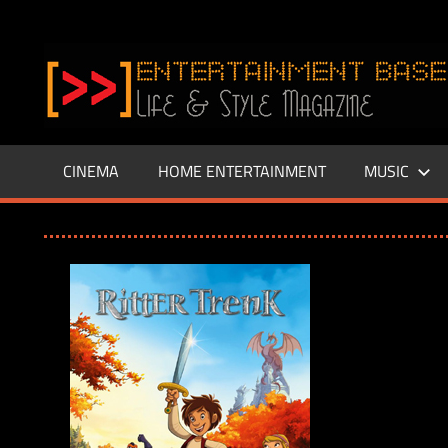
Zum
Inhalt
www.entertainment-
springen
Base.de
CINEMA
HOME ENTERTAINMENT
MUSIC