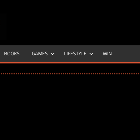
ENTERTAINMENT
BASE
–
BOOKS
GAMES
LIFESTYLE
WIN
LIFE
&
STYLE
MAGAZINE