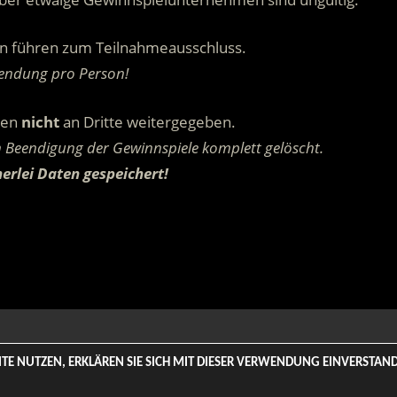
n führen zum Teilnahmeausschluss.
sendung pro Person!
den
nicht
an Dritte weitergegeben.
Beendigung der Gewinnspiele komplett gelöscht.
erlei Daten gespeichert!
.
 Rights Reserved. | Based on
WordPress-Theme: Tortuga von Th
SITE NUTZEN, ERKLÄREN SIE SICH MIT DIESER VERWENDUNG EINVERSTA