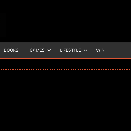
ENTERTAINMENT
BASE
–
BOOKS
GAMES
LIFESTYLE
WIN
LIFE
&
STYLE
MAGAZINE