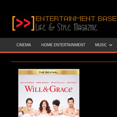
Zum
Inhalt
www.entertainment-
springen
Base.de
CINEMA
HOME ENTERTAINMENT
MUSIC