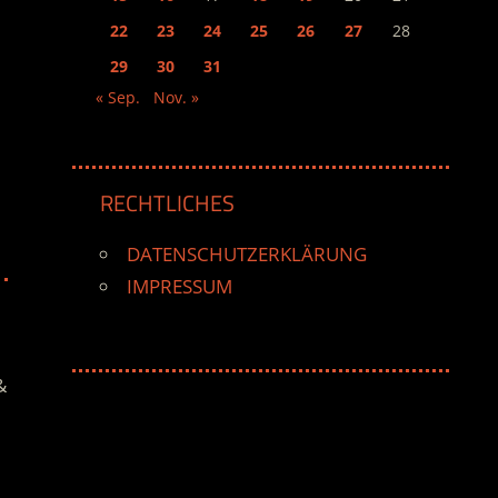
22
23
24
25
26
27
28
29
30
31
« Sep.
Nov. »
RECHTLICHES
DATENSCHUTZERKLÄRUNG
IMPRESSUM
&