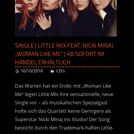
SINGLE | LITTLE MIX FEAT. NICKI MINAJ
„WOMAN LIKE ME“ | AB SOFORT IM
HANDEL ERHÄLTLICH
16/10/2018
Desiree
CD's
Das Warten hat ein Ende: mit „Woman Like
Me“ legen Little Mix ihre sensationelle, neue
Single vor – als musikalischen Spezialgast
holte sich das Quartett keine Geringere als
Superstar Nicki Minaj ins Studio! Der Song
besticht durch den Trademark-haften Little-