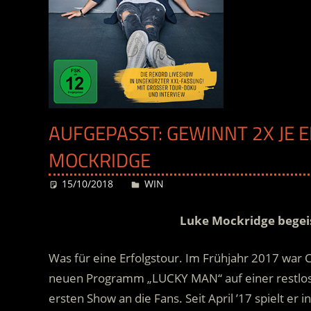
AUFGEPASST: GEWINNT 2X JE E
MOCKRIDGE
15/10/2018
Desiree
WIN
Luke Mockridge begei
Was für eine Erfolgstour. Im Frühjahr 2017 war
neuen Programm „LUCKY MAN“ auf einer restlos
ersten Show an die Fans. Seit April ’17 spielt e