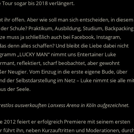
Tour sogar bis 2018 verlängert.
t ihr offen. Aber wie soll man sich entscheiden, in diesem
 der Schule? Praktikum, Ausbildung, Studium, Backpacking
ze muss ja schließlich auch bei Facebook, Instagram,
s denn alles schaffen? Und bleibt die Liebe dabei nicht
rogramm „LUCKY MAN“ nimmt uns Entertainer Luke
rmant, reflektiert, scharf beobachtet, aber gewohnt
ßer Neugier. Vom Einzug in die erste eigene Bude, über
 der Selbstdarstellung im Netz – Luke nimmt sie alle mi
us der Seele.
stlos ausverkauften Lanxess Arena in Köln aufgezeichnet.
 2012 feiert er erfolgreich Premiere mit seinem ersten
 führt ihn, neben Kurzauftritten und Moderationen, durc