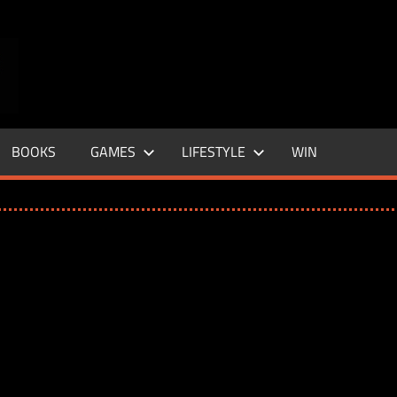
ENTERTAINMENT
BASE
–
BOOKS
GAMES
LIFESTYLE
WIN
LIFE
&
STYLE
MAGAZINE