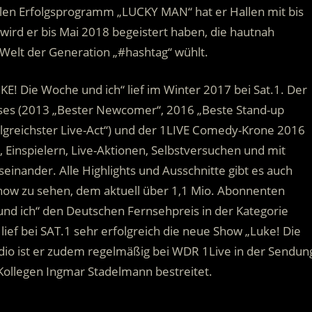
len Erfolgsprogramm „LUCKY MAN“ hat er Hallen mit bis
ird er bis Mai 2018 begeistert haben, die hautnah
 Welt der Generation „#hashtag“ wühlt.
KE! Die Woche und ich“ lief im Winter 2017 bei Sat.1. Der
es (2013 „Bester Newcomer“, 2016 „Beste Stand-up
lgreichster Live-Act“) und der 1LIVE Comedy-Krone 2016
, Einspielern, Live-Aktionen, Selbstversuchen und mit
nander. Alle Highlights und Ausschnitte gibt es auch
ow zu sehen, dem aktuell über 1,1 Mio. Abonnenten
und ich“ den Deutschen Fernsehpreis in der Kategorie
ief bei SAT.1 sehr erfolgreich die neue Show „Luke! Die
Radio ist er zudem regelmäßig bei WDR 1Live in der Sendun
Kollegen Ingmar Stadelmann bestreitet.