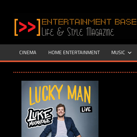
Zum
Inhalt
www.entertainment-
springen
Base.de
CINEMA
HOME ENTERTAINMENT
MUSIC