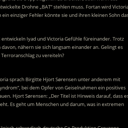
twickelte Drohne „BAT“ stehlen muss. Fortan wird Victori
 ein einziger Fehler könnte sie und ihren kleinen Sohn da
ntwickeln Iyad und Victoria Gefühle füreinander. Trotz
 davon, nähern sie sich langsam einander an. Gelingt es
 Terroranschlag zu vereiteln?
ictoria sprach Birgitte Hjort Sørensen unter anderem mit
yndrom“, bei dem Opfer von Geiselnahmen ein positives
uen. Hjort Sørensen: „Der Titel ist Hinweis darauf, dass e
geht. Es geht um Menschen und darum, was in extremen
e dänisch-schwedisch-deutsche Co-Produktion Greyzone