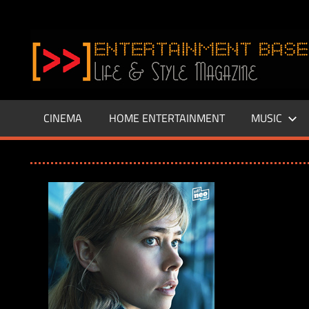
Zum
Inhalt
www.entertainment-
springen
Base.de
CINEMA
HOME ENTERTAINMENT
MUSIC