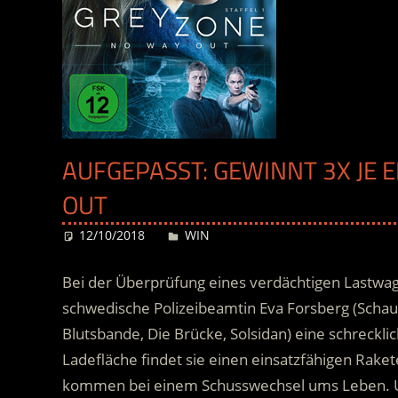
AUFGEPASST: GEWINNT 3X JE 
OUT
12/10/2018
Desiree
WIN
Bei der Überprüfung eines verdächtigen Lastwa
schwedische Polizeibeamtin Eva Forsberg (Schau
Blutsbande, Die Brücke, Solsidan) eine schreckli
Ladefläche findet sie einen einsatzfähigen Rak
kommen bei einem Schusswechsel ums Leben. Un