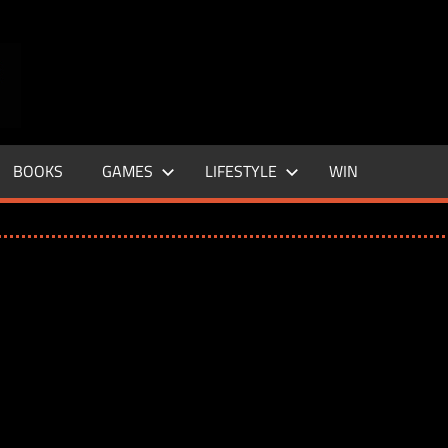
ENTERTAINMENT
BASE
–
BOOKS
GAMES
LIFESTYLE
WIN
LIFE
&
STYLE
MAGAZINE