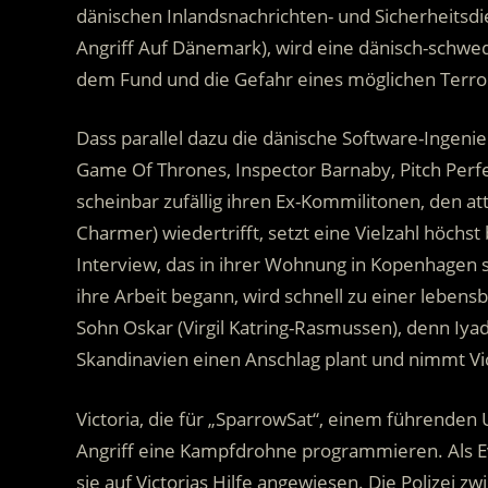
dänischen Inlandsnachrichten- und Sicherheitsdien
Angriff Auf Dänemark), wird eine dänisch-schwed
dem Fund und die Gefahr eines möglichen Terro
Dass parallel dazu die dänische Software-Ingenie
Game Of Thrones, Inspector Barnaby, Pitch Perfec
scheinbar zufällig ihren Ex-Kommilitonen, den att
Charmer) wiedertrifft, setzt eine Vielzahl höchst
Interview, das in ihrer Wohnung in Kopenhagen s
ihre Arbeit begann, wird schnell zu einer lebens
Sohn Oskar (Virgil Katring-Rasmussen), denn Iyad 
Skandinavien einen Anschlag plant und nimmt Vic
Victoria, die für „SparrowSat“, einem führenden
Angriff eine Kampfdrohne programmieren. Als Ev
sie auf Victorias Hilfe angewiesen. Die Polizei z