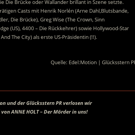
wie Die Brücke oder Wallander brillant in Szene setzte.
ätigen Casts mit Henrik Norlén (Arne Dahl,Blutsbande,
ler, Die Brücke), Greg Wise (The Crown, Sinn
Bridge (US), 4400 – Die Rückkehrer) sowie Hollywood-Star
nd The City) als erste US-Präsidentin (!!).
Quelle: Edel:Motion | Glücksstern P
on und der Glücksstern PR verlosen wir
el von ANNE HOLT – Der Mörder in uns!
.