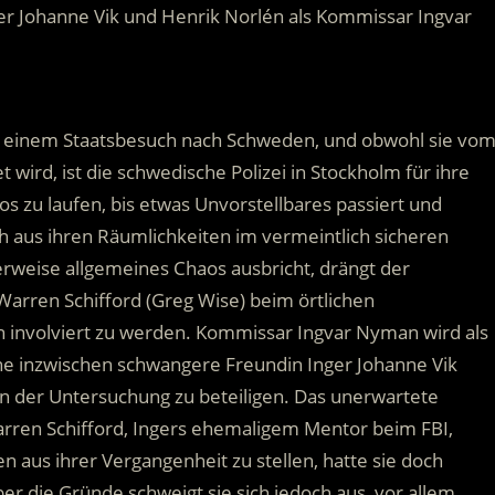
er Johanne Vik und Henrik Norlén als Kommissar Ingvar
t zu einem Staatsbesuch nach Schweden, und obwohl sie vo
 wird, ist die schwedische Polizei in Stockholm für ihre
los zu laufen, bis etwas Unvorstellbares passiert und
ich aus ihren Räumlichkeiten im vermeintlich sicheren
erweise allgemeines Chaos ausbricht, drängt der
Warren Schifford (Greg Wise) beim örtlichen
n involviert zu werden. Kommissar Ingvar Nyman wird als
ine inzwischen schwangere Freundin Inger Johanne Vik
 an der Untersuchung zu beteiligen. Das unerwartete
rren Schifford, Ingers ehemaligem Mentor beim FBI,
 aus ihrer Vergangenheit zu stellen, hatte sie doch
r die Gründe schweigt sie sich jedoch aus, vor allem