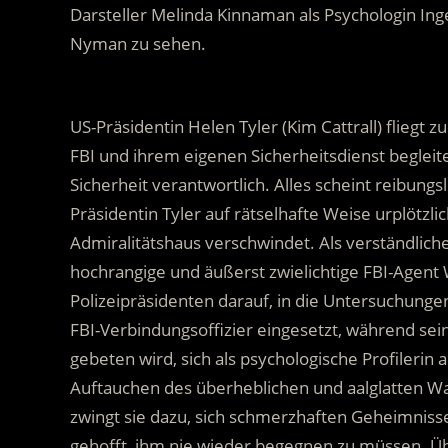
Darsteller Melinda Kinnaman als Psychologin Ing
Nyman zu sehen.
.
US-Präsidentin Helen Tyler (Kim Cattrall) flieg
FBI und ihrem eigenen Sicherheitsdienst begleitet
Sicherheit verantwortlich. Alles scheint reibungs
Präsidentin Tyler auf rätselhafte Weise urplötzl
Admiralitätshaus verschwindet. Als verständlich
hochrangige und äußerst zwielichtige FBI-Agent 
Polizeipräsidenten darauf, in die Untersuchunge
FBI-Verbindungsoffizier eingesetzt, während se
gebeten wird, sich als psychologische Profilerin
Auftauchen des überheblichen und aalglatten Wa
zwingt sie dazu, sich schmerzhaften Geheimnissen
gehofft, ihm nie wieder begegnen zu müssen. Übe