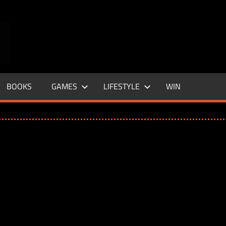
ENTERTAINMENT
BASE
–
BOOKS
GAMES
LIFESTYLE
WIN
LIFE
&
STYLE
MAGAZINE