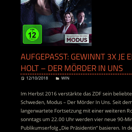
AUFGEPASST: GEWINNT 3X JE E
HOLT – DER MÖRDER IN UNS
12/10/2018
Desiree
WIN
Im Herbst 2016 verstärkte das ZDF sein beliebt
Schweden, Modus – Der Mörder In Uns. Seit dem 
langerwartete Fortsetzung mit einer weiteren R
sonntags um 22.00 Uhr werden vier neue 90-Minü
Publikumserfolg „Die Präsidentin“ basieren. In 