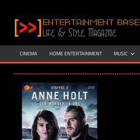
Zum
Inhalt
www.entertainment-
springen
Base.de
CINEMA
HOME ENTERTAINMENT
MUSIC