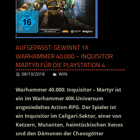
AUFGEPASST: GEWINNT 1X
WARHAMMER 40.000 – INQUISITOR
MARTYR FÜR DIE PLAYSTATION 4
08/10/2018
Desiree
WIN
Warhammer 40.000: Inquisitor – Martyr ist
ein im Warhammer 40K-Universum
angesiedeltes Action-RPG. Der Spieler ist
ein Inquisitor im Caligari-Sektor, einer von
Ketzern, Mutanten, heimtückischen Xenos
und den Dämonen der Chaosgötter